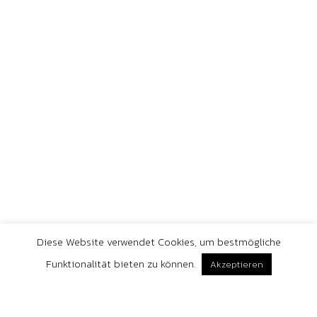
AGB
Datenschutzbelehrung
Zahlungsarten
Versandarten
Widerrufsrecht
Datenschutzerklärung
Andere
Shop
Diese Website verwendet Cookies, um bestmögliche
Funktionalität bieten zu können.
Akzeptieren